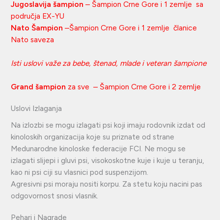
Jugoslavija šampion
– Šampion Crne Gore i 1 zemlje sa
područja EX-YU
Nato Šampion
–Šampion Crne Gore i 1 zemlje članice
Nato saveza
Isti uslovi važe za bebe, štenad, mlade i veteran šampione
Grand šampion
za sve – Šampion Crne Gore i 2 zemlje
Uslovi Izlaganja
Na izlozbi se mogu izlagati psi koji imaju rodovnik izdat od
kinoloskih organizacija koje su priznate od strane
Medunarodne kinoloske federacije FCI. Ne mogu se
izlagati slijepi i gluvi psi, visokoskotne kuje i kuje u teranju,
kao ni psi ciji su vlasnici pod suspenzijom.
Agresivni psi moraju nositi korpu. Za stetu koju nacini pas
odgovornost snosi vlasnik.
Pehari i Nagrade