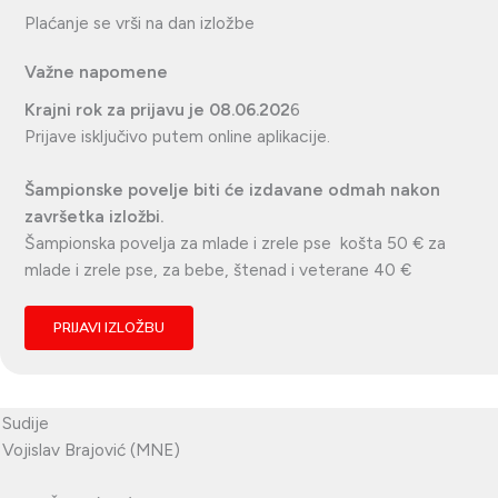
Plaćanje se vrši na dan izložbe
Važne napomene
Krajni rok za prijavu je
08.06.202
6
Prijave isključivo putem online aplikacije.
Šampionske povelje biti će izdavane odmah nakon
završetka izložbi.
Šampionska povelja za mlade i zrele pse košta 50 € za
mlade i zrele pse, za bebe, štenad i veterane 40 €
PRIJAVI IZLOŽBU
Sudije
Vojislav Brajović (MNE)