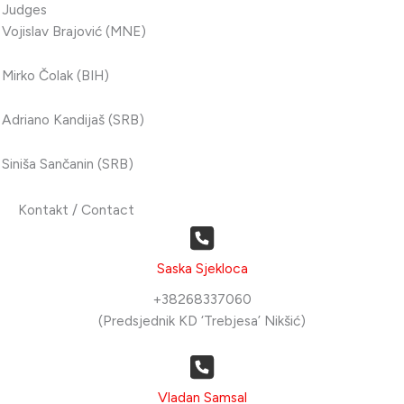
Judges
Vojislav Brajović (MNE)
Mirko Čolak (BIH)
Adriano Kandijaš (SRB)
Siniša Sančanin (SRB)
Kontakt / Contact
Saska Sjekloca
+38268337060
(Predsjednik KD ‘Trebjesa’ Nikšić)
Vladan Samsal