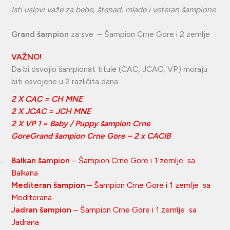
Isti uslovi važe za bebe, štenad, mlade i veteran šampione
Grand šampion
za sve – Šampion Crne Gore i 2 zemlje
VAŽNO!
Da bi osvojio šampionat titule (CAC, JCAC, VP) moraju
biti osvojene u 2 različita dana
2 X CAC = CH MNE
2 X JCAC = JCH MNE
2 X VP 1 = Baby / Puppy šampion Crne
GoreGrand šampion Crne Gore – 2 x CACIB
Balkan šampion
– Šampion Crne Gore i 1 zemlje sa
Balkana
Mediteran šampion
– Šampion Crne Gore i 1 zemlje sa
Mediterana
Jadran šampion
– Šampion Crne Gore i 1 zemlje sa
Jadrana