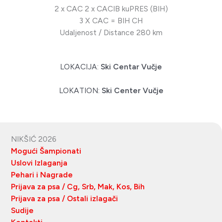
2 x CAC 2 x CACIB kuPRES (BIH)
3 X CAC = BIH CH
Udaljenost / Distance 280 km
LOKACIJA:
Ski Centar Vučje
LOKATION:
Ski Center Vučje
NIKŠIĆ 2026
Mogući Šampionati
Uslovi Izlaganja
Pehari i Nagrade
Prijava za psa / Cg, Srb, Mak, Kos, Bih
Prijava za psa / Ostali izlagači
Sudije