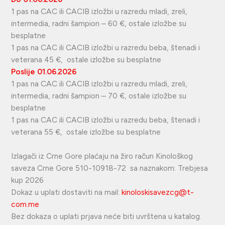
1 pas na CAC ili CACIB izložbi u razredu mladi, zreli,
intermedia, radni šampion – 60 €, ostale izložbe su
besplatne
1 pas na CAC ili CACIB izložbi u razredu beba, štenadi i
veterana 45 €, ostale izložbe su besplatne
Poslije
01.06.2026
1 pas na CAC ili CACIB izložbi u razredu mladi, zreli,
intermedia, radni šampion – 70 €, ostale izložbe su
besplatne
1 pas na CAC ili CACIB izložbi u razredu beba, štenadi i
veterana 55 €, ostale izložbe su besplatne
Izlagači iz Crne Gore plaćaju na žiro račun Kinološkog
saveza Crne Gore 510-10918-72 sa naznakom: Trebjesa
kup 2026
Dokaz u uplati dostaviti na mail:
kinoloskisavezcg@t-
com.me
Bez dokaza o uplati prjava neće biti uvrštena u katalog.