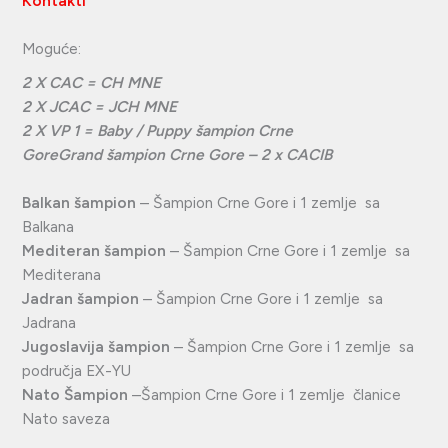
Kontakti
Moguće:
2 X CAC = CH MNE
2 X JCAC = JCH MNE
2 X VP 1 = Baby / Puppy šampion Crne
GoreGrand šampion Crne Gore – 2 x CACIB
Balkan šampion
– Šampion Crne Gore i 1 zemlje sa
Balkana
Mediteran šampion
– Šampion Crne Gore i 1 zemlje sa
Mediterana
Jadran šampion
– Šampion Crne Gore i 1 zemlje sa
Jadrana
Jugoslavija šampion
– Šampion Crne Gore i 1 zemlje sa
područja EX-YU
Nato Šampion
–Šampion Crne Gore i 1 zemlje članice
Nato saveza