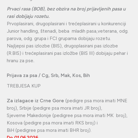
Prvaci rasa (BOB), bez obzira na broj prijavljenih pasa u
rasi dobijaju rozetu.
Prvoplasirani, drugoplasirani i trećeplasirani u konkurenciji
Junior handling, štenadi, beba mladih pasa,veterana, odg.
parova, odg. grupa i FCI grupama dobijaju rozetu.
Najljepsi pas izlozbe (BIS), drugoplasirani pas izlozbe
(R.BIS) i trećeplasirani pas izložbe (BIS III) dobijaju pehar i
hranu za pse
.
Prijava za psa / Cg, Srb, Mak, Kos, Bih
TREBJESA KUP
Za izlagace iz Crne Gore
(pedigre psa mora imati MNE
broj), Srbije (pedigre psa mora imati JR broj),
Sjeverne Makedonije (pedigree psa mora imati MK broj),
Kosova (pedigre psa mora imati RKS broj) i
BiH (pedigree psa mora imati BHR broj).
Do 01.06.2026